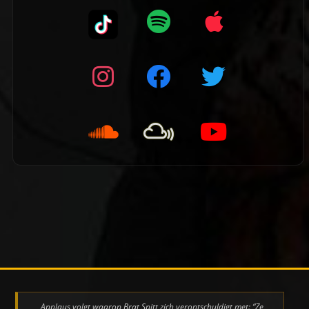
👈 Vorige pagina
Applaus volgt waarop Brat Spitt zich verontschuldigt met: “Ze