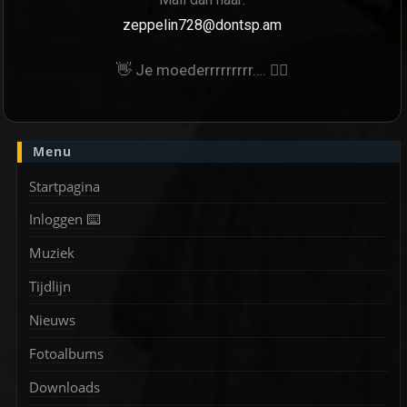
zeppelin728@dontsp.am
👋 Je moederrrrrrrrr…. 🙋‍♀
Menu
Startpagina
Inloggen ⌨️
Muziek
Tijdlijn
Nieuws
Fotoalbums
Downloads