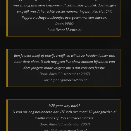
waren nog geeneens begonnen…” Enthousiast publiek doet volgen
en gelijk wordt het echte eerste nummer ingezet. Red Hot Chili
Peppers-achtige basloopjes overgoten met een ska-sax.
Door: VPRO
Link:
3voor12.vpro.nl
Ben je depressief of onwijs vrolijk en wil dit zo houden luister dan
naar deze plaat. Ik heb nog geen live-show kunnen bijwonen van
deze jongens maar volgens mij is dat echt een feestje.
Door: Alien
(30 september 2007)
Link:
hiphopgemeenschap.nl
VZP gaat way back?
Ik kan me nog herinneren dat VZP zich minimaal 10 jaar geleden al
inzette voor HipHop en tracks maakte.
Door: Alien
(30 september 2007)
Link:
hiphopgemeenschap.nl