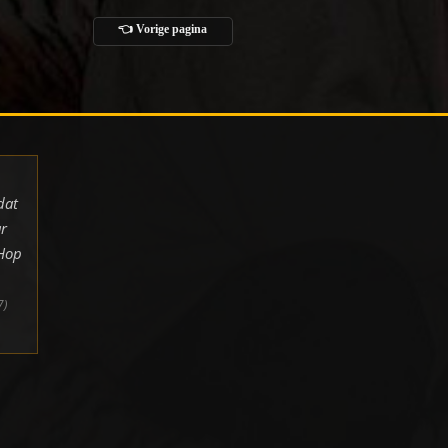
👈 Vorige pagina
dat
r
pHop
7)