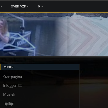
F
OVER VZP
⚙️
Menu
Startpagina
Inloggen ⌨️
Muziek
Tijdlijn