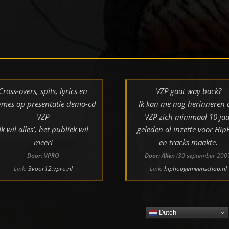
Cross-overs, spits, lyrics en
VZP gaat way back?
ymes op presentatie demo-cd
Ik kan me nog herinneren 
VZP
VZP zich minimaal 10 jaa
‘Ik wil alles’, het publiek wil
geleden al inzette voor Hi
meer!
en tracks maakte.
Door: VPRO
Door: Alien
(30 september 200
Link:
3voor12.vpro.nl
Link:
hiphopgemeenschap.nl
Dutch