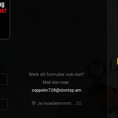
Werk dit formulier ook niet?
Mail dan naar:
zeppelin728@dontsp.am
👋 Je moederrrrrrrrr…. 🙋‍♀