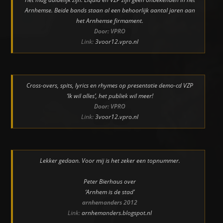
Arnhemse. Beide bands staan al een behoorlijk aantal jaren aan
het Arnhemse firmament.
Door: VPRO
Link:
3voor12.vpro.nl
Cross-overs, spits, lyrics en rhymes op presentatie demo-cd VZP
‘Ik wil alles’, het publiek wil meer!
Door: VPRO
Link:
3voor12.vpro.nl
Lekker gedaan. Voor mij is het zeker een topnummer.
Peter Bierhaus over
‘Arnhem is de stad’
arnhemanders 2012
Link:
arnhemanders.blogspot.nl