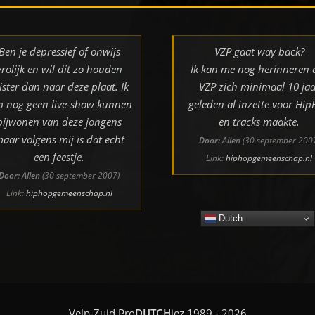
Ben je depressief of onwijs
VZP gaat way back?
vrolijk en wil dit zo houden
Ik kan me nog herinneren 
ister dan naar deze plaat. Ik
VZP zich minimaal 10 jaa
b nog geen live-show kunnen
geleden al inzette voor Hi
bijwonen van deze jongens
en tracks maakte.
aar volgens mij is dat echt
Door: Alien
(30 september 200
een feestje.
Link:
hiphopgemeenschap.nl
Door: Alien
(30 september 2007)
Link:
hiphopgemeenschap.nl
Dutch
Velp-Zuid Pro
DUTCH
iez 1989 - 2026