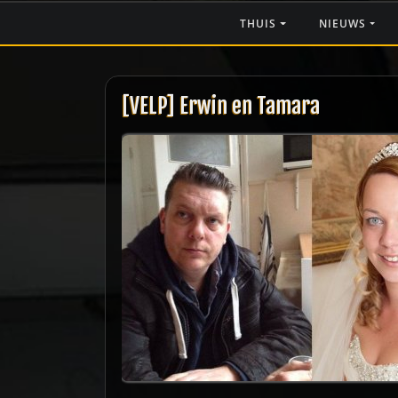
Ga
THUIS
NIEUWS
naar
de
inhoud
[VELP] Erwin en Tamara