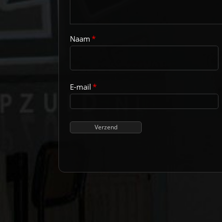
Naam
*
E-mail
*