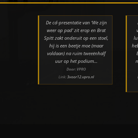
De cd-presentatie van ‘We zijn
weer op pad’ zit erop en Brat
Spitt zakt onderuit op een stoel,
lu
hij is een beetje moe (maar
he
voldaan) na ruim tweeënhalf
uur op het podium…
m
Door: VPRO
Link:
3voor12.vpro.nl