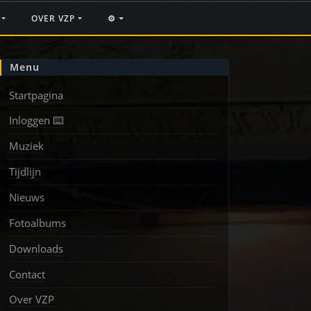
F
OVER VZP
⚙️
Menu
Startpagina
Inloggen ⌨️
Muziek
Tijdlijn
Nieuws
Fotoalbums
Downloads
Contact
Over VZP