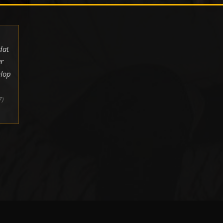
dat
r
pHop
7)