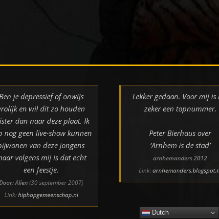
Ben je depressief of onwijs
Lekker gedaan. Voor mij is 
vrolijk en wil dit zo houden
zeker een topnummer.
ister dan naar deze plaat. Ik
b nog geen live-show kunnen
Peter Bierhaus over
bijwonen van deze jongens
‘Arnhem is de stad’
aar volgens mij is dat echt
arnhemanders 2012
een feestje.
Link:
arnhemanders.blogspot.n
Door: Alien
(30 september 2007)
Link:
hiphopgemeenschap.nl
Dutch