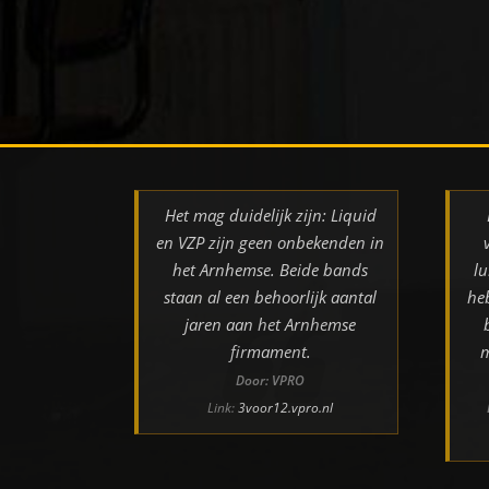
Het mag duidelijk zijn: Liquid
en VZP zijn geen onbekenden in
het Arnhemse. Beide bands
lu
staan al een behoorlijk aantal
he
jaren aan het Arnhemse
firmament.
m
Door: VPRO
Link:
3voor12.vpro.nl