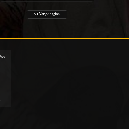
👈 Vorige pagina
het
l