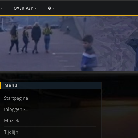
F
OVER VZP
⚙️
Menu
Startpagina
Inloggen ⌨️
Muziek
Tijdlijn