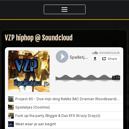
Ga
naar
de
inhoud
VZP hiphop @ Soundcloud