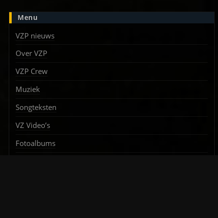
Menu
VZP nieuws
Over VZP
VZP Crew
Muziek
Songteksten
VZ Video’s
Fotoalbums
Studio
Projecten
In de media
Interviews