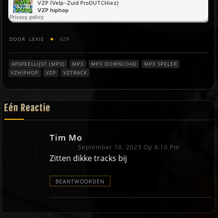
DOOR
LEXIE
VZP
AFSPEELLIJST (MP3)
MP3
MP3 DOWNLOAD
MP3 SPELER
VZHIPHOP
VZP
VZTRACK
Eén Reactie
Tim Mo
September 10, 2023 Op 4:10 Pm
Zitten dikke tracks bij
BEANTWOORDEN