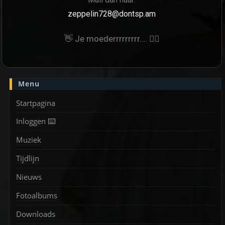
zeppelin728@dontsp.am
👋 Je moederrrrrrrrr…. 🙋‍♀
Menu
Startpagina
Inloggen ⌨️
Muziek
Tijdlijn
Nieuws
Fotoalbums
Downloads