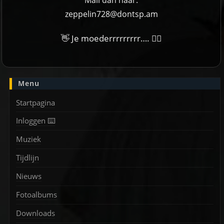
Mail dan naar:
zeppelin728@dontsp.am
👋 Je moederrrrrrrrr…. 🙋‍♀
Menu
Startpagina
Inloggen ⌨️
Muziek
Tijdlijn
Nieuws
Fotoalbums
Downloads