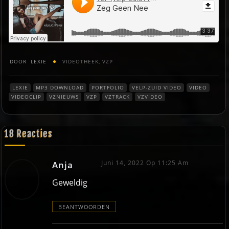
DOOR
LEXIE
VIDEOTHEEK
,
VZP
LEXIE
MP3 DOWNLOAD
PORTFOLIO
VELP-ZUID VIDEO
VIDEO
VIDEOCLIP
VZNIEUWS
VZP
VZTRACK
VZVIDEO
18 Reacties
Juni 14, 2022 Op 11:25 Am
Anja
Geweldig
BEANTWOORDEN