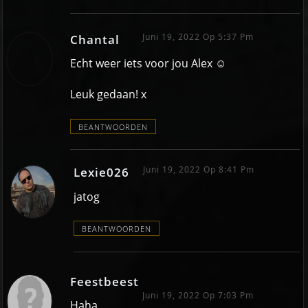
Juni 19, 2022 Op 5:37 Pm
Chantal
Echt weer iets voor jou Alex ☺
Leuk gedaan! x
BEANTWOORDEN
Juni 19, 2022 Op 8:41 Pm
Lexie026
jatog
BEANTWOORDEN
Feestbeest
Juni 19, 2022 Op 7:03 Pm
Haha,