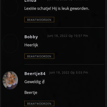
Linda
Lexiiiie schatje! Hij is leuk geworden.
BEANTWOORDEN
Juni 18, 2022 Op 10:57 Pm
Bobby
Heerlijk
BEANTWOORDEN
Juni 19, 2022 Op 3:03 Pm
Beertje84
Geweldig ✌️
Beertje
BEANTWOORDEN