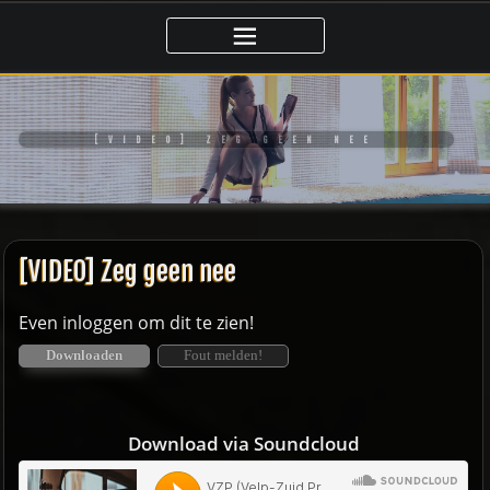
Ga
naar
de
inhoud
[VIDEO] ZEG GEEN NEE
[VIDEO] Zeg geen nee
Even inloggen om dit te zien!
Downloaden
Fout melden!
Download via Soundcloud