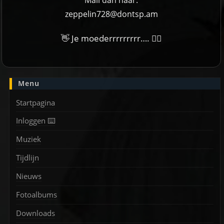
Mail dan naar:
zeppelin728@dontsp.am
👋 Je moederrrrrrrrr…. 🙋‍♀
Menu
Startpagina
Inloggen ⌨️
Muziek
Tijdlijn
Nieuws
Fotoalbums
Downloads