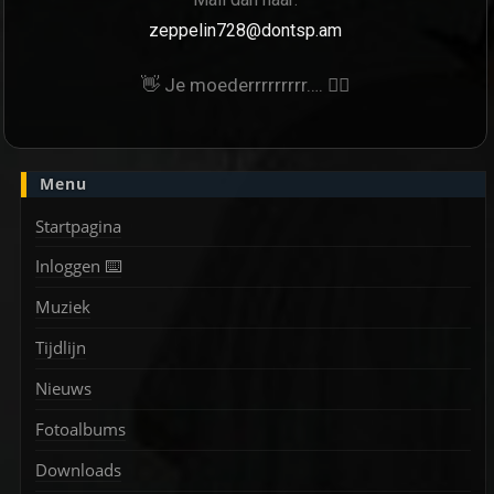
zeppelin728@dontsp.am
👋 Je moederrrrrrrrr…. 🙋‍♀
Menu
Startpagina
Inloggen ⌨️
Muziek
Tijdlijn
Nieuws
Fotoalbums
Downloads