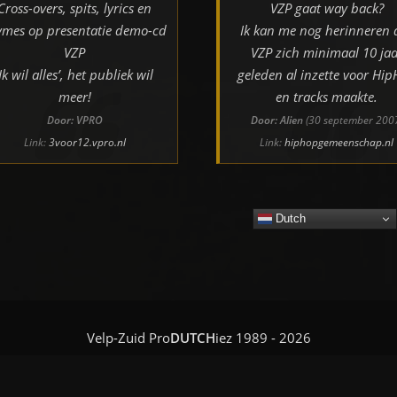
Cross-overs, spits, lyrics en
VZP gaat way back?
ymes op presentatie demo-cd
Ik kan me nog herinneren 
VZP
VZP zich minimaal 10 jaa
‘Ik wil alles’, het publiek wil
geleden al inzette voor Hi
meer!
en tracks maakte.
Door: VPRO
Door: Alien
(30 september 200
Link:
3voor12.vpro.nl
Link:
hiphopgemeenschap.nl
Dutch
Velp-Zuid Pro
DUTCH
iez 1989 - 2026
Studio ViaNova
|
Tooljunkie