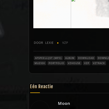
DOOR
LEXIE
VZP
AFSPEELLIJST (MP3)
ALBUM
DOWNLOAD
DOWNL
MUZIEK
PORTFOLIO
VZHOUSE
VZP
VZTRACK
Eén Reactie
Moon