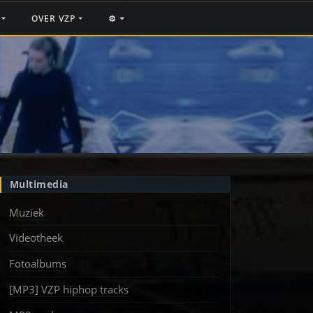
F
OVER VZP
⚙️
Multimedia
Muziek
Videotheek
Fotoalbums
[MP3] VZP hiphop tracks