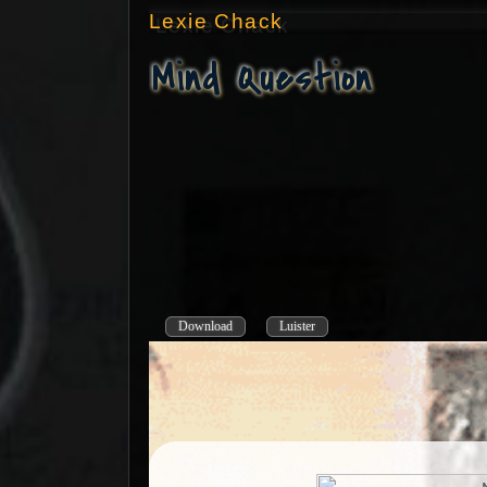
Lexie Chack
Mind Question
Download
Luister