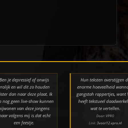
Ben je depressief of onwijs
Hun teksten overstijgen 
vrolijk en wil dit zo houden
enorme hoeveelheid wann
ister dan naar deze plaat. Ik
gangstah rappertjes, want
b nog geen live-show kunnen
heeft tekstueel daadwerkel
bijwonen van deze jongens
wat te vertellen.
aar volgens mij is dat echt
Door: VPRO
een feestje.
Link:
3voor12.vpro.nl