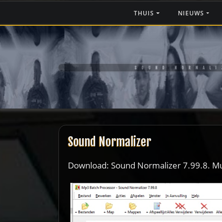
Ga
THUIS
NIEUWS
naar
de
inhoud
SOUND NORMALI
Sound Normalizer
Download: Sound Normalizer 7.99.8. Mul