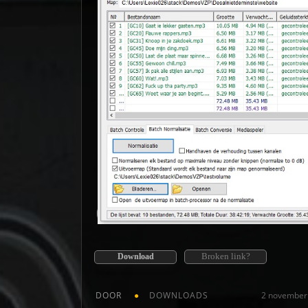
Broken link?
Download
DOOR
DOWNLOADS
2 november