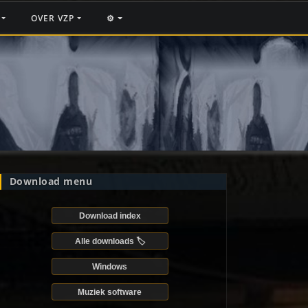
F
OVER VZP
⚙️
Download menu
Download index
Alle downloads 🏷️
Windows
Muziek software