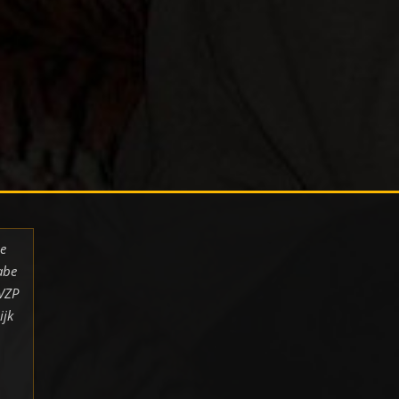
de
abe
 VZP
ijk