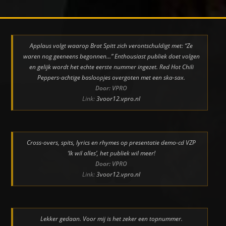
Applaus volgt waarop Brat Spitt zich verontschuldigt met: “Ze
waren nog geeneens begonnen…” Enthousiast publiek doet volgen
en gelijk wordt het echte eerste nummer ingezet. Red Hot Chili
Peppers-achtige basloopjes overgoten met een ska-sax.
Door: VPRO
Link:
3voor12.vpro.nl
Cross-overs, spits, lyrics en rhymes op presentatie demo-cd VZP
‘Ik wil alles’, het publiek wil meer!
Door: VPRO
Link:
3voor12.vpro.nl
Lekker gedaan. Voor mij is het zeker een topnummer.