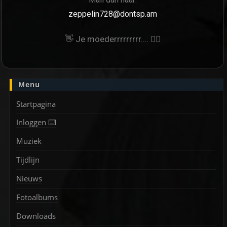
zeppelin728@dontsp.am
👋 Je moederrrrrrrrr…. 🙋‍♀
Menu
Startpagina
Inloggen ⌨️
Muziek
Tijdlijn
Nieuws
Fotoalbums
Downloads