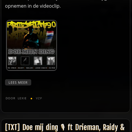
opnemen in de videoclip.
LEES MEER
DOOR
LEXIE
VZP
[TXT] Doe mij ding 🎙️️ ft Drieman, Raidy &