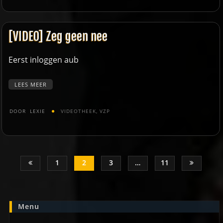
[VIDEO] Zeg geen nee
Eerst inloggen aub
LEES MEER
DOOR
LEXIE
VIDEOTHEEK
,
VZP
Berichten
Paginering
1
2
3
…
11
Menu