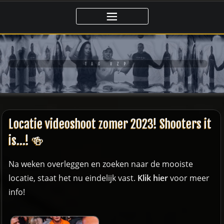
Ga
naar
de
inhoud
TAG VZP
Locatie videoshoot zomer 2023! Shooters it
is…! 🍻
Na weken
overleggen en zoeken
naar de mooiste
locatie, staat het nu eindelijk vast.
Klik hier
voor meer
info!