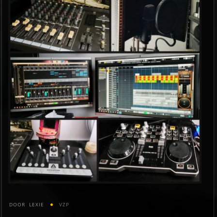
DOOR
LEXIE
VZP