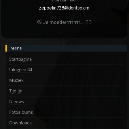
zeppelin728@dontsp.am
👋 Je moederrrrrrrrr…. 🙋‍♀
Menu
Startpagina
Inloggen ⌨️
Muziek
Tijdlijn
Nieuws
Fotoalbums
Downloads