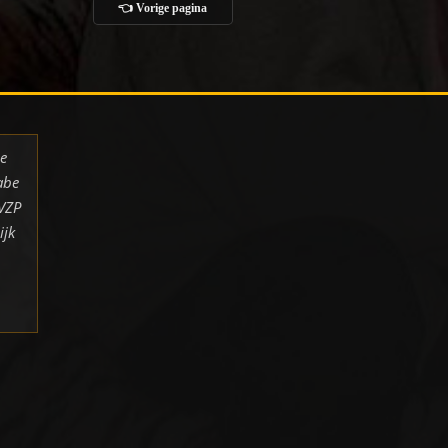
👈 Vorige pagina
de
abe
 VZP
ijk