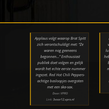
Applaus volgt waarop Brat Spitt
zich verontschuldigt met: “Ze
waren nog geeneens
lu
begonnen…” Enthousiast
he
publiek doet volgen en gelijk
wordt het echte eerste nummer
m
ingezet. Red Hot Chili Peppers-
achtige basloopjes overgoten
met een ska-sax.
Door: VPRO
Link:
3voor12.vpro.nl