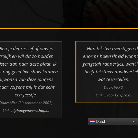
Ben je depressief of onwijs
Hun teksten overstijgen 
vrolijk en wil dit zo houden
enorme hoeveelheid wann
ister dan naar deze plaat. Ik
gangstah rappertjes, want
b nog geen live-show kunnen
heeft tekstueel daadwerkel
bijwonen van deze jongens
wat te vertellen.
aar volgens mij is dat echt
Door: VPRO
een feestje.
Link:
3voor12.vpro.nl
Door: Alien
(30 september 2007)
Link:
hiphopgemeenschap.nl
Dutch