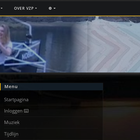
F
OVER VZP
⚙️
Menu
Startpagina
Inloggen ⌨️
Muziek
Tijdlijn