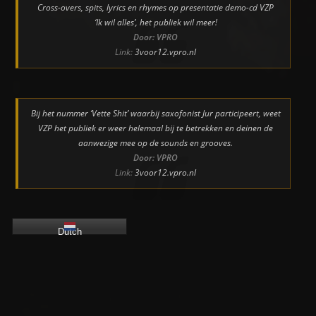
Cross-overs, spits, lyrics en rhymes op presentatie demo-cd VZP
‘Ik wil alles’, het publiek wil meer!
Door: VPRO
Link:
3voor12.vpro.nl
Bij het nummer ‘Vette Shit’ waarbij saxofonist Jur participeert, weet
VZP het publiek er weer helemaal bij te betrekken en deinen de
aanwezige mee op de sounds en grooves.
Door: VPRO
Link:
3voor12.vpro.nl
Dutch