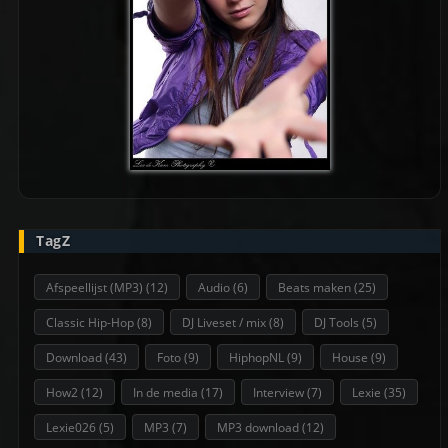
TagZ
Afspeellijst (MP3)
(12)
Audio
(6)
Beats maken
(25)
Classic Hip-Hop
(8)
DJ Liveset / mix
(8)
DJ Tools
(5)
Download
(43)
Foto
(9)
HiphopNL
(9)
House
(9)
How2
(12)
In de media
(17)
Interview
(7)
Lexie
(35)
Lexie026
(5)
MP3
(7)
MP3 download
(12)