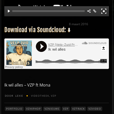
8 maart 2016
Download via Soundcloud: ⬇️
Ik wil alles – VZP ft Mona
DOOR
LEXIE
VIDEOTHEEK
,
VZP
PORTFOLIO
VZHIPHOP
VZNIEUWS
VZP
VZTRACK
VZVIDEO