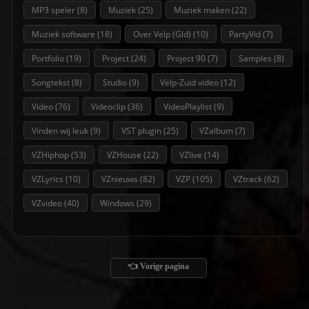
MP3 speler
(8)
Muziek
(25)
Muziek maken
(22)
Muziek software
(18)
Over Velp (Gld)
(10)
PartyVid
(7)
Portfolio
(19)
Project
(24)
Project 90
(7)
Samples
(8)
Songtekst
(8)
Studio
(9)
Velp-Zuid video
(12)
Video
(76)
Videoclip
(36)
VideoPlaylist
(9)
Vinden wij leuk
(9)
VST plugin
(25)
VZalbum
(7)
VZHiphop
(53)
VZHouse
(22)
VZlive
(14)
VZLyrics
(10)
VZnieuws
(82)
VZP
(105)
VZtrack
(62)
VZvideo
(40)
Windows
(29)
👈 Vorige pagina