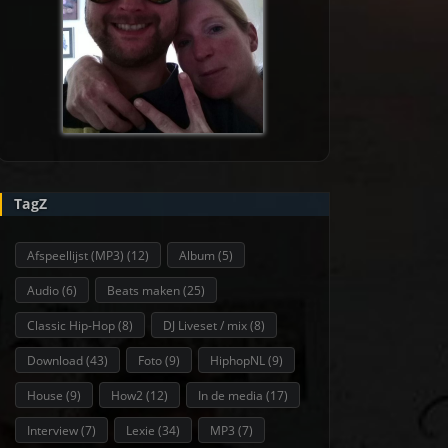
TagZ
Afspeellijst (MP3)
(12)
Album
(5)
Audio
(6)
Beats maken
(25)
Classic Hip-Hop
(8)
DJ Liveset / mix
(8)
Download
(43)
Foto
(9)
HiphopNL
(9)
House
(9)
How2
(12)
In de media
(17)
Interview
(7)
Lexie
(34)
MP3
(7)