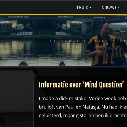
Ga
THUIS
NIEUWS
naar
de
inhoud
INFORMATIE OVER ‘MIN
Informatie over ‘Mind Question’
I made a dick mistake. Vorige week heb 
bruiloft van Paul en Natasja. Nu had ik 
geluisterd, maar gisteren ben ik eracht