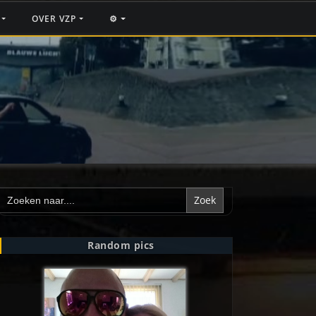
F
OVER VZP
⚙️
Zoek
naar:
Random pics