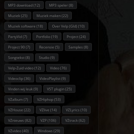
MP3 download
(12)
MP3 speler
(8)
Muziek
(25)
Muziek maken
(22)
Muziek software
(18)
Over Velp (Gld)
(10)
PartyVid
(7)
Portfolio
(19)
Project
(24)
Project 90
(7)
Recensie
(5)
Samples
(8)
Songtekst
(8)
Studio
(9)
Velp-Zuid video
(12)
Video
(76)
Videoclip
(36)
VideoPlaylist
(9)
Vinden wij leuk
(9)
VST plugin
(25)
VZalbum
(7)
VZHiphop
(53)
VZHouse
(22)
VZlive
(14)
VZLyrics
(10)
VZnieuws
(82)
VZP
(106)
VZtrack
(62)
VZvideo
(40)
Windows
(29)