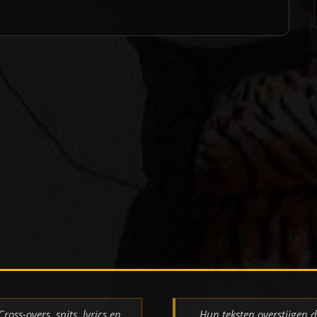
Cross-overs, spits, lyrics en
Hun teksten overstijgen 